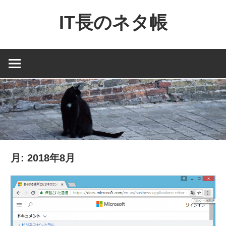
コ
IT長のネタ帳
ン
テ
Dynamics
ン
NAV
ツ
と
へ
Dynamics365
ス
financial
キ
を
ッ
中
プ
心
月:
2018年8月
に
MS
製
品
の