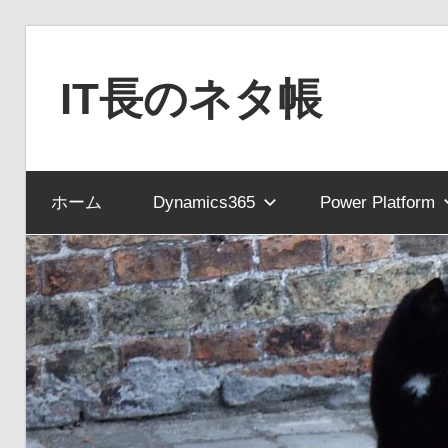
コ
ン
IT長のネタ帳
テ
ン
Dynamics
ツ
NAV
へ
ホーム
Dynamics365
Power Platform
と
ス
Dynamics365
キ
financial
ッ
を
プ
中
心
に
MS
製