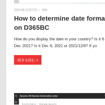
2021年12月7日
SIN
How to determine date forma
on D365BC
How do you display the date in your country? Is it 6
Dec 2021? Is it Dec 6, 2021 or 2021/12/6? If yo
続きを読む