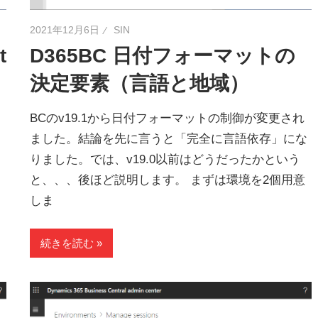
2021年12月6日
SIN
t
D365BC 日付フォーマットの
決定要素（言語と地域）
BCのv19.1から日付フォーマットの制御が変更され
ました。結論を先に言うと「完全に言語依存」にな
りました。では、v19.0以前はどうだったかという
と、、、後ほど説明します。 まずは環境を2個用意
しま
続きを読む