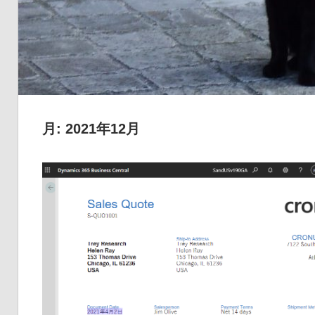
品
の
ネ
タ
を
提
月:
2021年12月
供