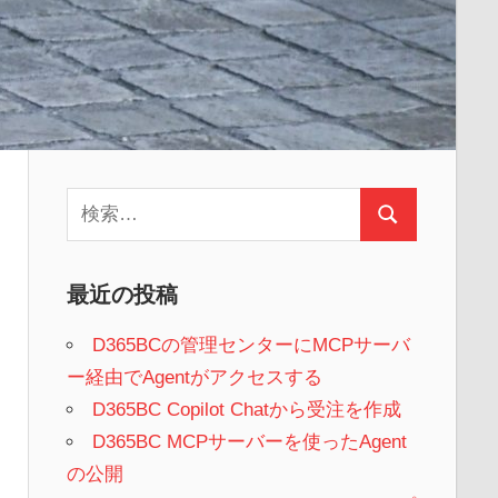
検
検
索:
索
最近の投稿
D365BCの管理センターにMCPサーバ
ー経由でAgentがアクセスする
D365BC Copilot Chatから受注を作成
D365BC MCPサーバーを使ったAgent
の公開