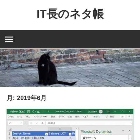
コ
IT長のネタ帳
ン
テ
Dynamics
ン
NAV
ツ
と
へ
Dynamics365
ス
financial
キ
を
ッ
中
プ
心
月:
2019年6月
に
MS
製
品
の