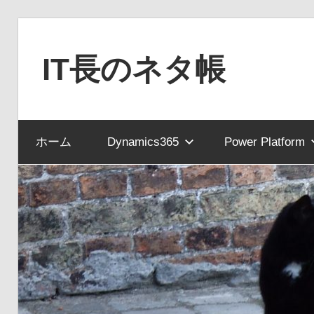
コ
ン
IT長のネタ帳
テ
ン
Dynamics
ツ
NAV
へ
ホーム
Dynamics365
Power Platform
と
ス
Dynamics365
キ
financial
ッ
を
プ
中
心
に
MS
製