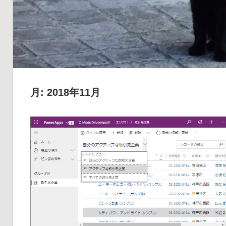
品
の
ネ
タ
を
提
月:
2018年11月
供