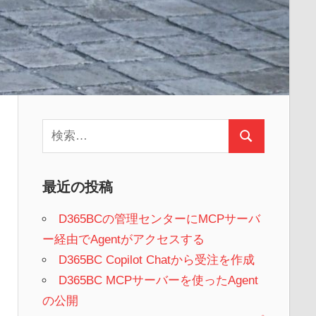
検
検
索:
索
最近の投稿
D365BCの管理センターにMCPサーバ
ー経由でAgentがアクセスする
D365BC Copilot Chatから受注を作成
D365BC MCPサーバーを使ったAgent
の公開